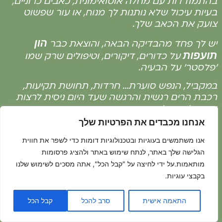
בהתמודדות עם מחלה אוטואימונית, כאבים כרוניים,
בעיות עיכול שלא נותנות לך מנוח, או עור שפשוט
צועק את הכאב שלך.
הון
יש לך פחד מהבדיקה הבאה, והוצאת כבר
תועפות
על כדורים, דיקורים, וטיפולים שרק שמו
'פלסטר' על הבעיה.
במקביל, הנפש סוערת… חרדות, תחושת תקיעות,
רכבת הרים רגשית והרגשה שעד היום ניסית לרצות
את כולם אבל איבדת את עצמך בדרך….
אנחנו מכבדים את הפרטיות שלך
אנו משתמשים בעוגיות ובטכנולוגיות דומות כדי לשפר את חווית
למה כל מה שניסית עד היום
הגלישה שלך באתר, לנתח שימוש באתר ולהציג פרסומות
מותאמות.על ידי לחיצה על "קבל הכל", אתה מסכים לשימוש שלנו
לא עבד?
בקבצי עוגיות.
כי ניסית לטפל בסימפטומים, ולא בשורש
התאמה אישית
סרב להכל
קבל הכל
האמיתי של הבעיה שלך: